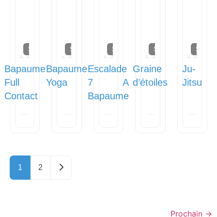
Sports
Sports
Sports
Sports
Sports
Bapaume
Bapaume
Escalade
Graine
Ju-
Full
Yoga
7 A
d’étoiles
Jitsu
Contact
Bapaume
Older posts
1
2
Prochain
→