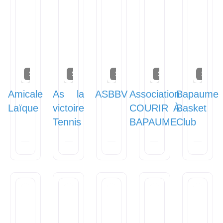
Sports
Sports
Sports
Sports
Sports
Amicale
As la
ASBBV
Association
Bapaume
Laïque
victoire
COURIR À
Basket
Tennis
BAPAUME
Club