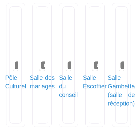
Équipements
Équipements
Équipements
Équipements
Équipe
Pôle
Salle des
Salle
Salle
Salle
Culturel
mariages
du
Escoffier
Gambetta
conseil
(salle de
réception)