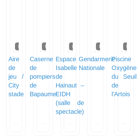
Équipements
Équipements
Équipements
Équipements
Équipe
Aire
Caserne
Espace
Gendarmerie
Piscine
de
de
Isabelle
Nationale
Oxygène
jeu /
pompiers
de
du Seuil
City
de
Hainaut –
de
stade
Bapaume
EIDH
l’Artois
(salle de
spectacle)