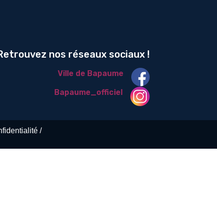
etrouvez nos réseaux sociaux !
Ville de Bapaume
Bapaume_officiel
identialité /