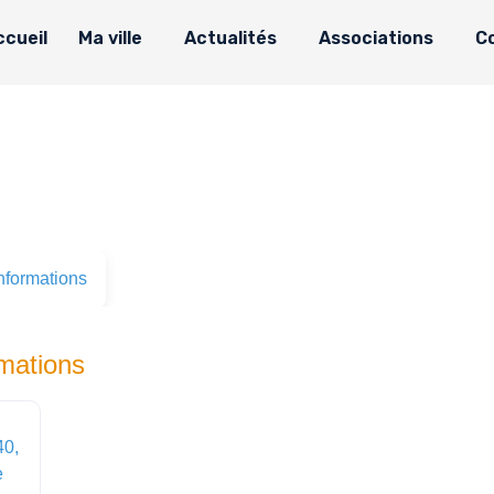
ccueil
Ma ville
Actualités
Associations
C
nformations
rmations
40,
e