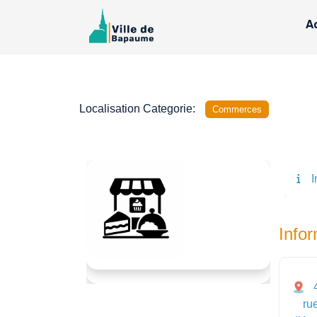
A
Localisation Categorie:
Commerces
I
Précédent
Suivant
Info
ru