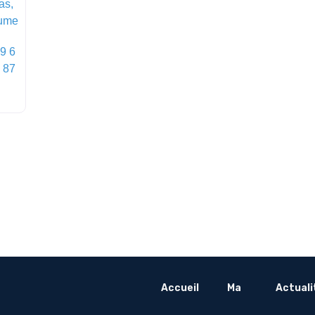
as,
ume
9 6
 87
Accueil
Ma
Actuali