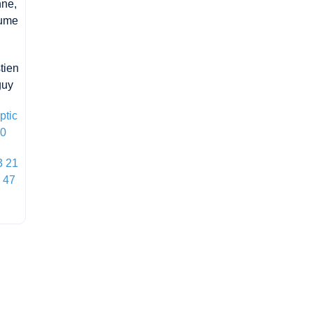
ne,
ume
tien
guy
ptic
00
3 21
 47