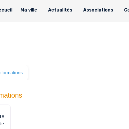
ccueil
Ma ville
Actualités
Associations
C
nformations
rmations
18
de