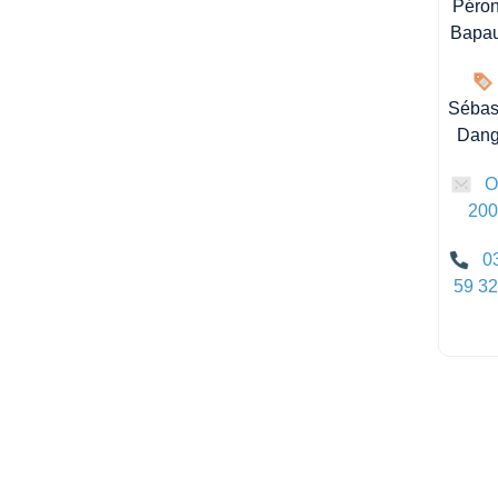
Péron
Bapa
Sébas
Dan
O
20
0
59 32