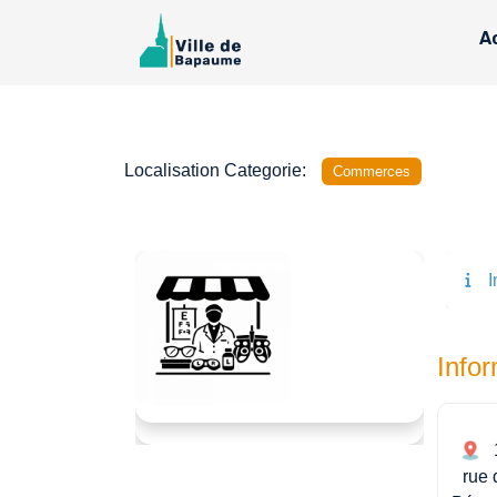
A
Localisation Categorie:
Commerces
I
Précédent
Suivant
Info
rue 