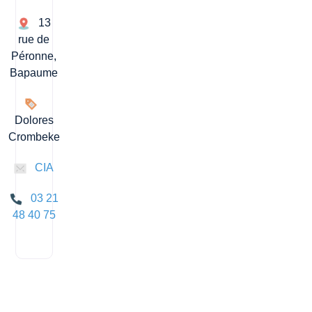
13
rue de
Péronne,
Bapaume
Dolores
Crombeke
CIA
03 21
48 40 75